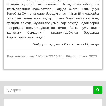
хатарли йўл деб ҳисоблаймиз. Фиқҳий мазҳаблар ва
имомларининг фазилатлари ҳақида билган киши учун
Китоб ва Суннатга олиб борадиган энг тўғри йўл мазҳабга
эргашиш экани маълумдир. Шуни билишимиз керакки,
ҳозирги пайтда мўмин-мусулмонлар беҳуда, одамларни
тафриқага солувчи даъватга эмас, балки, умматнинг
келажаги ёшларнинг таълим-тарбияси борасида
бирлашишга муҳтождир.
Хайруллоҳ домла Саттаров тайёрлади
Киритилган вақти: 15/03/2022 10:14; Кўрилганлиги: 2023