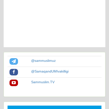
@sammuslimuz
@SamaqandUMIvakilligi
Sammuslim.TV