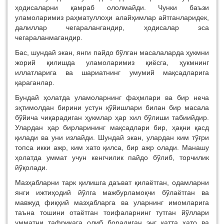
ҳодисаларни қамраб ололмайди. Чунки баъзи
уламоларимиз раҳматуллоҳи алайҳимлар айтганларидек,
далиллар чегаралангандир, ҳодисалар эса
чегараланмагандир.
Бас, шундай экан, янги пайдо бўлган масалаларда ҳукмни
жорий қилишда уламоларимиз қиёсга, ҳукмнинг
иллатларига ва шариатнинг умумий мақсадларига
қараганлар.
Бундай ҳолатда уламоларнинг фаҳмлари ва бир неча
эҳтимолдан бирини устун қўйишлари билан бир масала
бўйича чиқарадиган ҳукмлар ҳар хил бўлиши табиийдир.
Улардан ҳар бирларининг мақсадлари бир, ҳақни қасд
қилади ва уни излайди. Шундай экан, улардан ким тўғри
топса икки ажр, ким хато қилса, бир ажр олади. Манашу
ҳолатда уммат учун кенгчилик пайдо бўлиб, торчилик
йўқолади.
Мазҳабларни тарк қилишга даъват қилаётган, одамларни
янги ижтиҳодий йўлга мажбурламоқчи бўлаётган ва
мавжуд фиқҳий мазҳабларга ва уларнинг имомларига
таъна тошини отаётган тоифаларнинг тутган йўллари
умматни тафриқага олиб борадиган энг катта хато ва