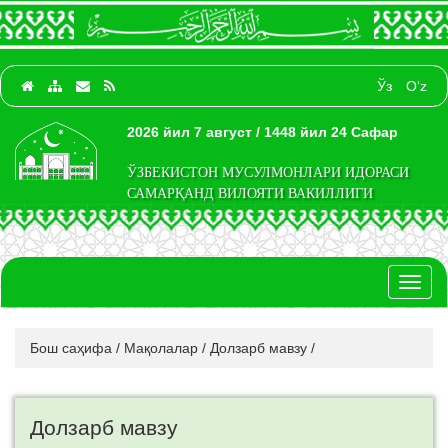
Ўз
O‘z
2026 йил 7 август / 1448 йил 24 Сафар
ЎЗБЕКИСТОН МУСУЛМОНЛАРИ ИДОРАСИ
САМАРҚАНД ВИЛОЯТИ ВАКИЛЛИГИ
Toggl
naviga
Бош саҳифа
/
Мақолалар
/
Долзарб мавзу
/
Долзарб мавзу