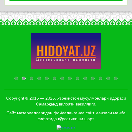
Copyright © 2015 — 2026. Ўзбекистон мусулмонлари идораси
Самарқанд вилояти вакиллиги.
Сайт материалларидан фойдаланганда сайт манзили манба
сифатида кўрсатилиши шарт.