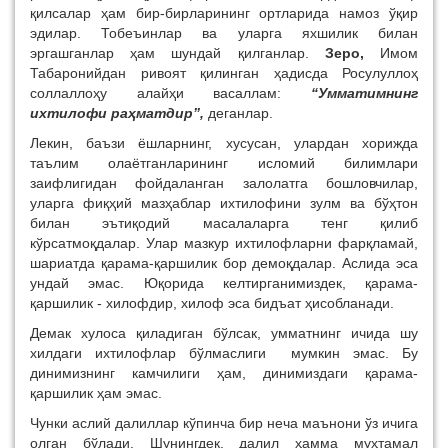
қилсалар ҳам бир-бирларининг ортларида намоз ўқир
эдилар. Тобеъинлар ва уларга яхшилик билан
эргашганлар ҳам шундай қилганлар.
Зеро,
Имом
Табаронийдан ривоят қилинган ҳадисда Росулуллоҳ
соллаллоҳу алайҳи васаллам:
“Умматимнинг
ихтилофи раҳматдир”,
деганлар.
Лекин, баъзи ёшларнинг, хусусан, улардан хорижда
таълим олаётганларининг исломий билимлари
заифлигидан фойдаланган залолатга бошловчилар,
уларга фиқҳий мазҳаблар ихтилофини зулм ва бўҳтон
билан эътиқодий масалаларга тенг қилиб
кўрсатмоқдалар. Улар мазкур ихтилофларни фарқламай,
шариатда қарама-қаршилик бор демоқдалар. Аслида эса
ундай эмас. Юқорида келтирганимиздек, қарама-
қаршилик - хилофдир, хилоф эса бидъат ҳисобланади.
Демак хулоса қиладиган бўлсак, умматнинг ичида шу
хилдаги ихтилофлар бўлмаслиги мумкин эмас. Бу
динимизнинг камчилиги ҳам, динимиздаги қарама-
қаршилик ҳам эмас.
Чунки аслий далиллар кўпинча бир неча маънони ўз ичига
олган бўлади. Шунингдек, далил ҳамма муҳтамал