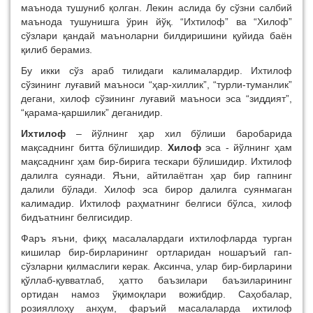
маънода тушуниб қолган. Лекин аслида бу сўзни салбий
маънода тушунишга ўрин йўқ. “Ихтилоф” ва “Хилоф”
сўзлари қандай маъноларни билдиришини қуйида баён
қилиб берамиз.
Бу икки сўз араб тилидаги калималардир. Ихтилоф
сўзининг луғавий маъноси “ҳар-хиллик”, “турли-туманлик”
дегани, хилоф сўзининг луғавий маъноси эса “зиддият”,
“қарама-қаршилик” деганидир.
Ихтилоф
– йўлнинг ҳар хил бўлиши баробарида
мақсаднинг битта бўлишидир.
Хилоф
эса - йўлнинг ҳам
мақсаднинг ҳам бир-бирига тескари бўлишидир. Ихтилоф
далилга суянади. Яъни, айтилаётган ҳар бир гапнинг
далили бўлади. Хилоф эса бирор далилга суянмаган
калимадир. Ихтилоф раҳматнинг белгиси бўлса, хилоф
бидъатнинг белгисидир.
Фаръ яъни, фиқҳ масалалардаги ихтилофларда турган
кишилар бир-бирларининг ортларидан ношаръий гап-
сўзларни қилмаслиги керак. Аксинча, улар бир-бирларини
қўллаб-қувватлаб, ҳатто баъзилари баъзиларининг
ортидан намоз ўқимоқлари вожибдир. Саҳобалар,
розияллоҳу анҳум, фаръий масалаларда ихтилоф