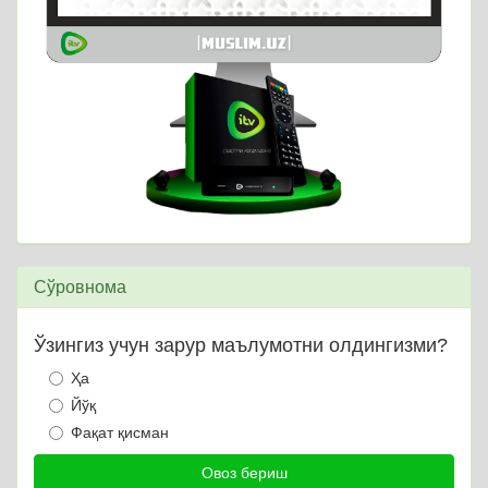
Сўровнома
Ўзингиз учун зарур маълумотни олдингизми?
Ҳа
Йўқ
Фақат қисман