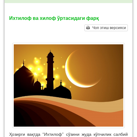
Ихтилоф ва хилоф ўртасидаги фарқ
Чоп этиш версияси
Ҳозирги вақтда “Ихтилоф” сўзини жуда кўпчилик салбий