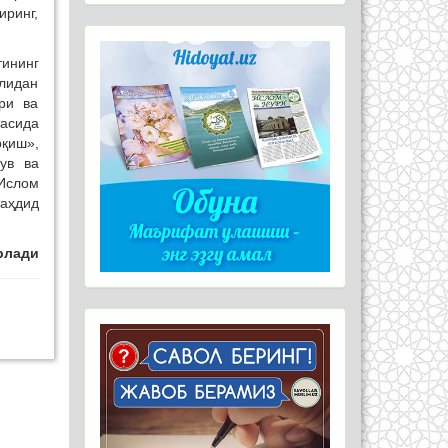
ринг,
тининг
лидан
ри ва
тасида
рқиш»,
ув ва
Ислом
таҳдид
рлади