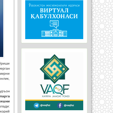
кўриши
ерган
 амрни
нлик,
уръон
ларга
тишни
лади:
ухорий