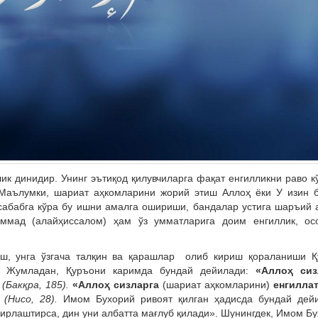
ик динидир. Унинг эътиқод қилувчиларга фақат енгилликни раво 
 Маълумки, шариат аҳкомларини жорий этиш Аллоҳ ёки У изин б
 сабабга кўра бу ишни амалга ошириши, бандалар устига шаръий
мад (алайҳиссалом) ҳам ўз умматларига доим енгиллик, осо
иш, унга ўзгача талқин ва қарашлар олиб кириш қораланиши Қ
н. Жумладан, Қуръони каримда бундай дейилади:
«Аллоҳ сиз
»
(Бакқра, 185).
«Аллоҳ сизларга
(шариат аҳкомларини)
енгилла
»
(Нисо, 28).
Имом Бухорий ривоят қилган ҳадисда бундай дейи
оғирлаштирса, дин уни албатта мағлуб қилади». Шунингдек, Имом Б