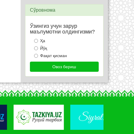
Сўровнома
Ўзингиз учун зарур
маълумотни олдингизми?
Ҳа
Йўқ
Фақат қисман