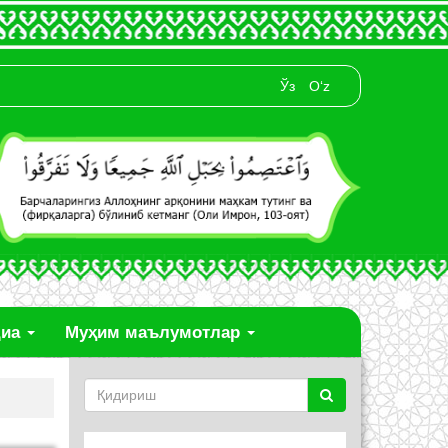
Ўз
O‘z
диа
Муҳим маълумотлар