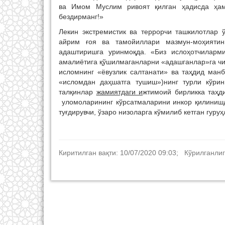
ва Имом Муслим ривоят қилган ҳадисда ҳам 
бездирманг!»
Лекин экстремистик ва террорчи ташкилотлар 
айрим ғоя ва тамойиллари мазмун-моҳиятин
адаштиришга уринмоқда. «Биз ислоҳотчиларм
амалиётига қўшилмаганларни «адашганлар»га чи
исломнинг «ёвузлик салтанати» ва таҳдид ман
«исломдан даҳшатга тушиш»)нинг турли кўри
талқинлар
жамиятдаги и
жтимоий бирликка та
уломоларининг кўрсатмаларини инкор қилинишда
туғдирувчи, ўзаро низоларга кўмилиб кетган гуру
Киритилган вақти: 10/07/2020 09:03; Кўрилганлиг