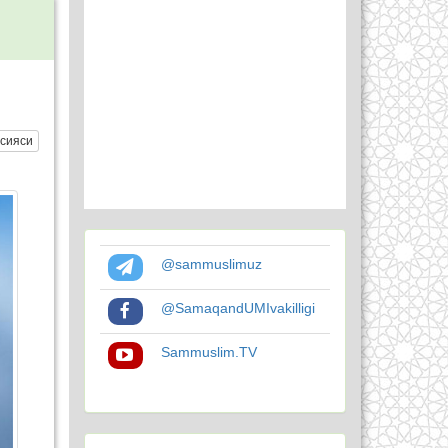
сияси
@sammuslimuz
@SamaqandUMIvakilligi
Sammuslim.TV