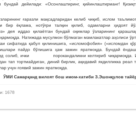
бундай дейилади: «Осонлаштиринг, қийинлаштирманг! Қизиқти
ўзларининг ғаразли мақсадларидан келиб чиқиб, ислом таълимо
и бир ёқлама, нотўғри талқин қилиб, одамларни ҳидоят йў
из» дея иддао қилаётган бундай оқимлар ўзларининг қарашла
қармоқда. Натижада мусулмон бўлмаган мамлакатлар аҳолиси ўр
баи сифатида қабул қилинишига, «исломофобия» («исломдан қў
нишлари пайдо бўлишига ҳам замин яратмоқда. Бундай ёндаш
ҳдид солиб, ички порокандаликни келтириб чиқармоқда. 
н тап тортмайдиган, диний бирлик, ақидавий якдилликка реал 
ҳлар учун ғоявий замин яратмоқда.
ЎМИ Самарқанд вилоят бош имом-хатиби З.Эшонқулов тайё
и: 1678