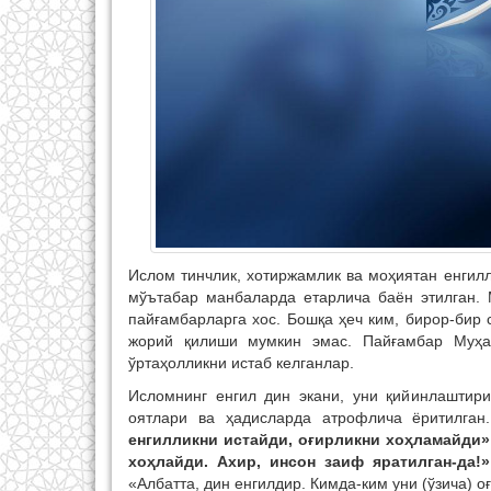
Ислом тинчлик, хотиржамлик ва моҳиятан енгилл
мўътабар манбаларда етарлича баён этилган.
пайғамбарларга хос. Бошқа ҳеч ким, бирор-бир
жорий қилиши мумкин эмас. Пайғамбар Муҳам
ўртаҳолликни истаб келганлар.
Исломнинг енгил дин экани, уни қийинлаштир
оятлари ва ҳадисларда атрофлича ёритилга
енгилликни истайди, оғирликни хоҳламайди
хоҳлайди. Ахир, инсон заиф яратилган-да!
«Албатта, дин енгилдир. Кимда-ким уни (ўзича) 