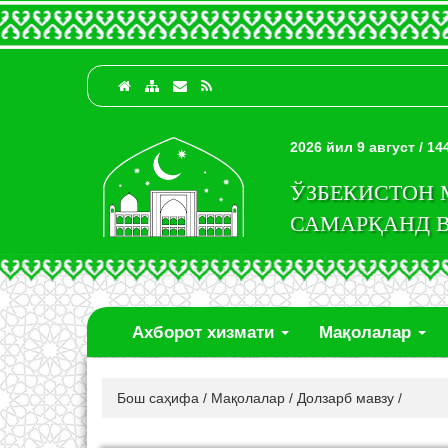
2026 йил 9 август / 1
ЎЗБЕКИСТОН
САМАРҚАНД 
Ахборот хизмати
Мақолалар
Бош саҳифа
/
Мақолалар
/
Долзарб мавзу
/