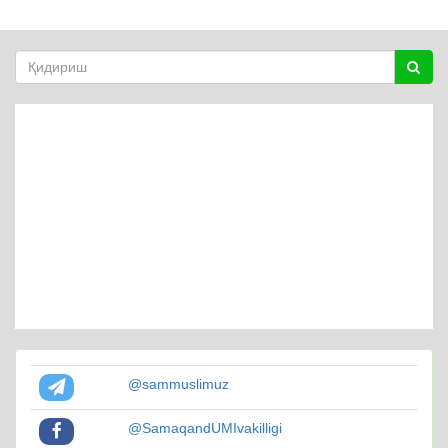
@sammuslimuz
@SamaqandUMIvakilligi