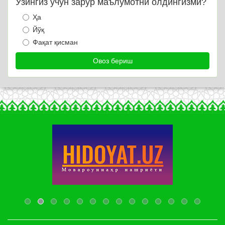
Ўзингиз учун зарур маълумотни олдингизми?
Ҳа
Йўқ
Фақат қисман