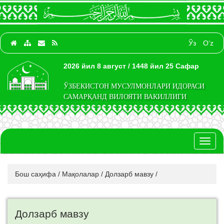
Ўз
O‘z
2026 йил 8 август / 1448 йил 25 Сафар
ЎЗБЕКИСТОН МУСУЛМОНЛАРИ ИДОРАСИ
САМАРҚАНД ВИЛОЯТИ ВАКИЛЛИГИ
Toggl
naviga
Бош саҳифа
/
Мақолалар
/
Долзарб мавзу
/
Долзарб мавзу