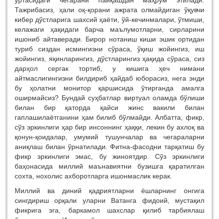
ўртасидаги чегарани пайқашдан маҳрум этилади.
Тажрибасиз, ҳали оқ-қорани ажрата олмайдиган ўқувчи
кибер дўстларига шахсий ҳаёти, ўй-кечинмалари, ўтмиши,
келажаги ҳақидаги барча маълумотларни, сирларини
ишониб айтаверади. Бирор нотаниш киши эшик ортидан
туриб сиздан исмингизни сўраса, ўқиш жойингиз, иш
жойингиз, яқинларингиз, дўстларингиз ҳақида сўраса, сиз
дарҳол сергак тортиб, у кишига ҳеч нимани
айтмаслигингизни билдириб ҳайдаб юборасиз, нега энди
бу ҳолатни монитор қаршисида ўтирганда амалга
оширмайсиз? Бундай суҳбатлар виртуал оламда бўлиши
билан бир қаторда қайси жинс вакили билан
гаплашилаётганини ҳам билиб бўлмайди. Албатта, фикр,
сўз эркинлиги ҳар бир инсоннинг ҳаққи, лекин бу ахлоқ ва
қонун-қоидалар, умумий тушунчалар ва чегараларни
аниқлаш билан ўрнатилади. Фитна-фасодни тарқатиш бу
фикр эркинлиги эмас, бу жиноятдир. Сўз эркинлиги
баҳонасида миллий маънавиятни бузишга қаратилган
сохта, нохолис ахборотларга ишонмаслик керак.
Миллий ва диний қадриятларни ёшларнинг онгига
сингдириш орқали уларни Ватанга фидоий, мустақил
фикрига эга, баркамол шахслар қилиб тарбиялаш