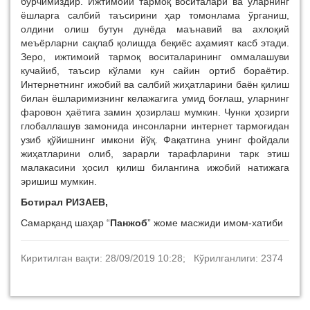
бурчимиздир. Ижтимоий тармоқ воситалари ва уларнинг
ёшларга салбий таъсирини ҳар томонлама ўрганиш,
олдини олиш бутун дунёда маънавий ва ахлоқий
меъёрларни сақлаб қолишда беқиёс аҳамият касб этади.
Зеро, ижтимоий тармоқ воситаларининг оммалашуви
кучайиб, таъсир кўлами кун сайин ортиб бораётир.
Интернетнинг ижобий ва салбий жиҳатларини баён қилиш
билан ёшларимизнинг келажагига умид боғлаш, уларнинг
фаровон ҳаётига замин ҳозирлаш мумкин.
Чунки ҳозирги
глобаллашув замонида инсонларни интернет тармоғидан
узиб қўйишнинг имкони йўқ. Фақатгина унинг фойдали
жиҳатларини олиб, зарарли тарафларини тарк этиш
малакасини ҳосил қилиш билангина ижобий натижага
эришиш мумкин.
Ботирал РИЗАЕВ,
Самарқанд шаҳар “
Панжоб
” жоме масжиди имом-хатиби
Киритилган вақти: 28/09/2019 10:28; Кўрилганлиги: 2374