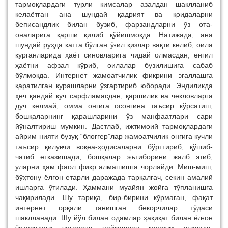
тармоқлардаги турли кимсалар азалдан шаклланиб
келаётган ана шундай қадрият ва қоидаларни
беписандлик билан бузиб, фарзандларни ўз ота-
оналарига қарши қилиб қўйишмоқда. Натижада, ана
шундай руҳда катта бўлган ўғил қизлар вақти келиб, оила
қурганларида ҳаёт синовларига чидай олмасдан, енгил
ҳаётни афзал кўриб, оилалар бузилишига сабаб
бўлмоқда. Интернет жамоатчилик фикрини эгаллашга
қаратилган курашларни ўзгартириб юборади. Эндиликда
ҳеч қандай куч сарфламасдан, қаршилик ва чекловларга
дуч келмай, омма онгига осонгина таъсир кўрсатиш,
бошқаларнинг қарашларини ўз манфаатлари сари
йўналтириш мумкин. Дастлаб, ижтимоий тармоқлардаги
айрим нияти бузуқ “блоггер”лар жамоатчилик онгига кучли
таъсир қилувчи воқеа-ҳодисаларни бўрттириб, қўшиб-
чатиб етказишади, бошқалар эътиборини жалб этиб,
уларни ҳам фаол фикр алмашишга чорлайди. Миш-миш,
бўҳтону ёлғон етарли даражада тарқалгач, секин амалий
ишларга ўтилади. Ҳаммани муайян жойга тўпланишга
чақирилади. Шу тариқа, бир-бирини кўрмаган, фақат
интернет орқали танишган бекорчилар тўдаси
шаклланади. Шу йўл билан одамлар ҳақиқат билан ёлғон