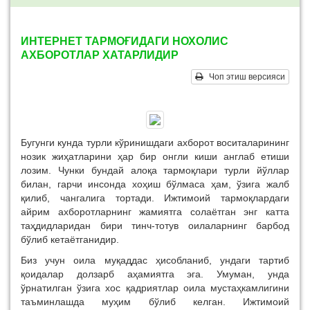
ИНТЕРНЕТ ТАРМОҒИДАГИ НОХОЛИС
АХБОРОТЛАР ХАТАРЛИДИР
Чоп этиш версияси
Бугунги кунда турли кўринишдаги ахборот воситаларининг
нозик жиҳатларини ҳар бир онгли киши англаб етиши
лозим. Чунки бундай алоқа тармоқлари турли йўллар
билан, гарчи инсонда хоҳиш бўлмаса ҳам, ўзига жалб
қилиб, чангалига тортади. Ижтимоий тармоқлардаги
айрим ахборотларнинг жамиятга солаётган энг катта
таҳдидларидан бири тинч-тотув оилаларнинг барбод
бўлиб кетаётганидир.
Биз учун оила муқаддас ҳисобланиб, ундаги тартиб
қоидалар долзарб аҳамиятга эга. Умуман, унда
ўрнатилган ўзига хос қадриятлар оила мустаҳкамлигини
таъминлашда муҳим бўлиб келган. Ижтимоий