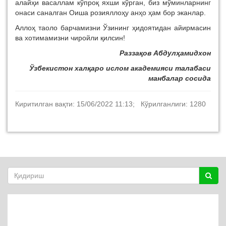
алайҳи васаллам кўпроқ яхши кўрган, биз мўминларнинг
онаси саналган Оиша розияллоҳу анҳо ҳам бор эканлар.
Аллоҳ таоло барчамизни Ўзининг ҳидоятидан айирмасин
ва хотимамизни чиройли қилсин!
Раззақов Абдулҳамидхон
Ўзбекистон халқаро ислом академияси талабаси
манбалар сосида
Киритилган вақти: 15/06/2022 11:13; Кўрилганлиги: 1280