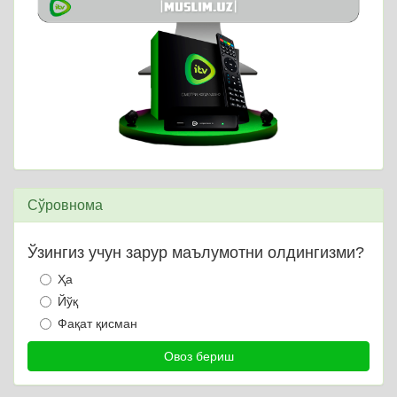
Сўровнома
Ўзингиз учун зарур маълумотни олдингизми?
Ҳа
Йўқ
Фақат қисман