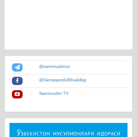
@sammuslimuz
@SamaqandUMIvakilligi
Sammuslim.TV