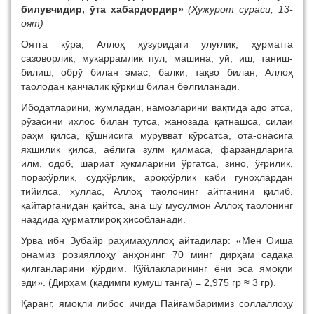
билувчидир, ўта хабардордир»
(Ҳужурот сураси, 13-
оят)
Оятга кўра, Аллоҳ ҳузуридаги улуғлик, ҳурматга
сазоворлик, мукаррамлик пул, машина, уй, иш, таниш-
билиш, обрў билан эмас, балки, тақво билан, Аллоҳ
таолодан қанчалик қўрқиш билан белгиланади.
Ибодатларини, жумладан, намозларини вақтида адо этса,
рўзасини ихлос билан тутса, жанозада қатнашса, силаи
раҳм қилса, қўшнисига мурувват кўрсатса, ота-онасига
яхшилик қилса, аёлига зулм қилмаса, фарзандларига
илм, одоб, шариат ҳукмларини ўргатса, зино, ўғрилик,
порахўрлик, судхўрлик, ароқхўрлик каби гуноҳлардан
тийилса, хуллас, Аллоҳ таолонинг айтганини қилиб,
қайтарганидан қайтса, ана шу мусулмон Аллоҳ таолонинг
наздида ҳурматлироқ ҳисобланади.
Урва ибн Зубайр раҳимаҳуллоҳ айтадилар: «Мен Оиша
онамиз розияллоҳу анҳонинг 70 минг дирҳам садақа
қилганларини кўрдим. Кўйлакларининг ёни эса ямоқли
эди». (Дирҳам (қадимги кумуш танга) = 2,975 гр ≈ 3 гр).
Қаранг, ямоқли либос ичида Пайғамбаримиз соллаллоҳу