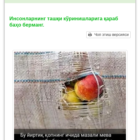
Инсонларнинг ташқи кўринишларига қараб
баҳо берманг.
Чоп этиш версияси