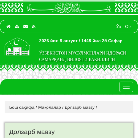
Ўз
O‘z
2026 йил 8 август / 1448 йил 25 Сафар
ЎЗБЕКИСТОН МУСУЛМОНЛАРИ ИДОРАСИ
САМАРҚАНД ВИЛОЯТИ ВАКИЛЛИГИ
Toggl
naviga
Бош саҳифа
/
Мақолалар
/
Долзарб мавзу
/
Долзарб мавзу