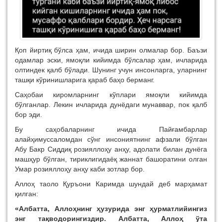
Қоп йиртиқ бўлса ҳам, ичида ширин олмалар бор. Баъзи
одамлар эски, ямоқли кийимда бўлсалар ҳам, ичларида
олтиндек қалб бўлади. Шунинг учун инсонларга, уларнинг
ташқи кўринишларига қараб баҳо берманг.
Саҳобаи киромларнинг кўплари ямоқли кийимда
бўлганлар. Лекин ичларида дунёдаги мунаввар, пок қалб
бор эди.
Бу саҳобаларнинг ичида Пайғамбарлар
алайҳимуссаломдан сўнг инсониятнинг афзали бўлган
Абу Бакр Сиддиқ розияллоҳу анҳу, адолати билан дунёга
машҳур бўлган, тириклигидаёқ жаннат башоратини олган
Умар розияллоҳу анҳу каби зотлар бор.
Аллоҳ таоло Қуръони Каримда шундай деб марҳамат
қилган:
«Албатта, Аллоҳнинг ҳузурида энг ҳурматлийингиз
энг тақводорингиздир. Албатта, Аллоҳ ўта