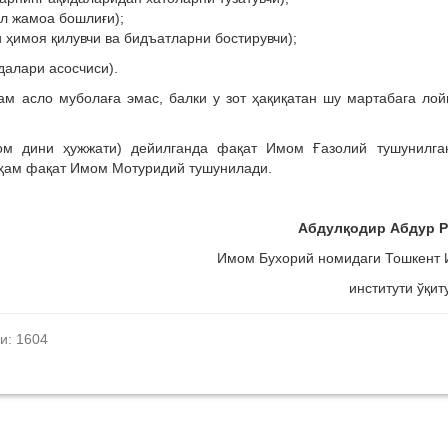
ал жамоа бошлиғи);
 ҳимоя қилувчи ва бидъатларни бостирувчи);
далари асосчиси).
м асло муболаға эмас, балки у зот ҳақиқатан шу мартабага лой
ом дини ҳужжати) дейилганда фақат Имом Ғазолий тушунилган
а ҳам фақат Имом Мотуридий тушунилади.
Абдулқодир Абдур Р
Имом Бухорий номидаги Тошкент 
институти ўқит
и: 1604