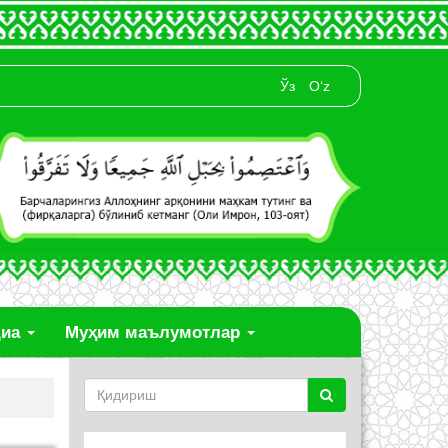
Ўз
O‘z
диа
Муҳим маълумотлар