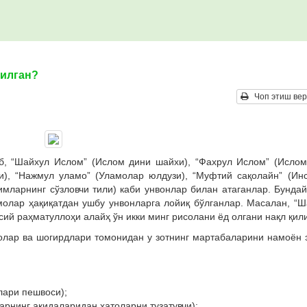
рилган?
Чоп этиш вер
б, “Шайхул Ислом” (Ислом дини шайхи), “Фахрул Ислом” (Ислом
и), “Нажмул уламо” (Уламолар юлдузи), “Муфтий сақолайн” (Ин
имларнинг сўзловчи тили) каби унвонлар билан атаганлар. Бунда
молар ҳақиқатдан ушбу унвонларга лойиқ бўлганлар. Масалан, “
ий раҳматуллоҳи алайҳ ўн икки минг рисолани ёд олгани нақл қили
лар ва шогирдлари томонидан у зотнинг мартабаларини намоён 
ари пешвоси);
рнинг ақидаларидан хатоларни тузатувчи);