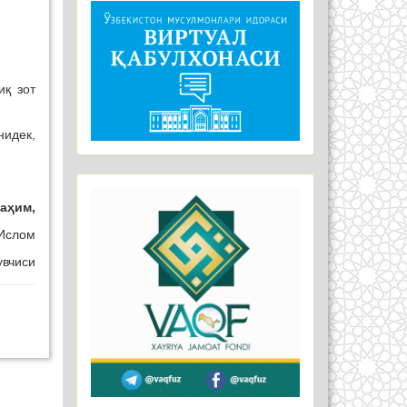
иқ зот
идек,
аҳим,
Ислом
увчиси