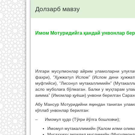
Долзарб мавзу
Имом Мотуридийга қандай унвонлар бе
Илгари мусулмонлар айрим уламоларни улуғла
фахри), “Ҳужжатул Ислом” (Ислом дини ҳужжат
муфтийси), “Лисонул мутакаллимийн” (Мутакалл
асло муболаға бўлмаган. Балки у муҳтарам ула
аимма” (Имомлар қуёши) унвони берилган Сарахс
Абу Мансур Мотуридийни яқиндан таниган уламо
кўплаб унвонлар берилган:
– Имомул ҳудо (Тўғри йўлга бошловчи);
Имомул мутакаллимийн (Калом илми олимл
Мусаҳҳиҳу ақоидил муслимийн (Мусулмонла