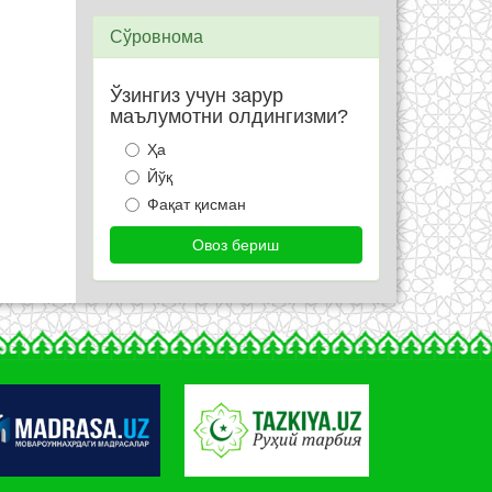
Сўровнома
Ўзингиз учун зарур
маълумотни олдингизми?
Ҳа
Йўқ
Фақат қисман