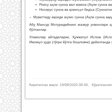
Роису аҳли сунна вал жамоа (Аҳли сунна в
Носирус сунна ва қомиъул бидъа (Суннатни
– Муваттиду ақоиди аҳлис сунна (Аҳли сунна ақи
Абу Мансур Мотуридийнинг мазкур унвонлари ҳа
бўлганлар.
Уламолар айтадиларки, Ҳужжатул Ислом (Исл
Имомул ҳудо (тўғри йўлга бошловчи) дейилганд
Киритилган вақти: 19/08/2020 08:40; Кўрилганлиг