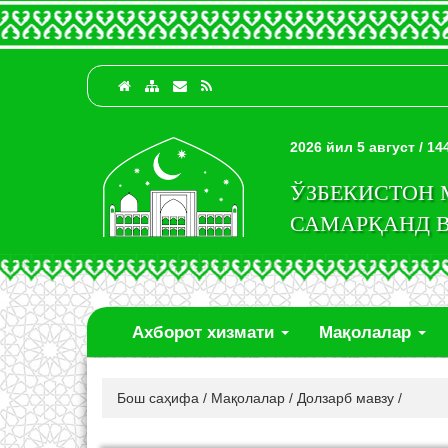
2026 йил 5 август / 1
ЎЗБЕКИСТОН
САМАРҚАНД 
Ахборот хизмати
Мақолалар
Бош саҳифа
/
Мақолалар
/
Долзарб мавзу
/