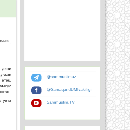
сияси
 дини
су-жин
@sammuslimuz
й аташ
Шамсул
@SamaqandUMIvakilligi
нган.
этувчи
Sammuslim.TV