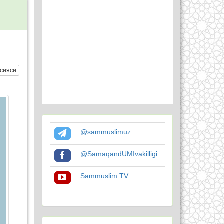
сияси
@sammuslimuz
@SamaqandUMIvakilligi
Sammuslim.TV