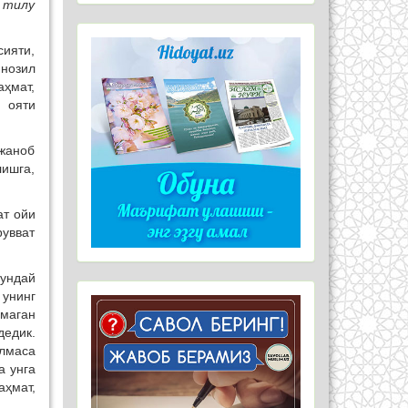
 тилу
сияти,
 нозил
аҳмат,
и ояти
ижаноб
лишга,
ат ойи
увват
бундай
унинг
лмаган
дедик.
ўлмаса
а унга
аҳмат,