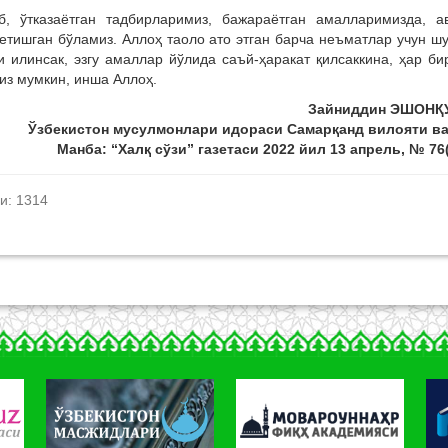
б, ўтказаётган тадбирларимиз, бажараётган амалларимизда, ав
 етишган бўламиз. Аллоҳ таоло ато этган барча неъматлар учун ш
 илинсак, эзгу амаллар йўлида саъй-ҳаракат қилсаккина, ҳар би
из мумкин, инша Аллоҳ.
Зайниддин ЭШОНҚ
Ўзбекистон мусулмонлари идораси Самарқанд вилояти ва
Манба: “Халқ сўзи” газетаси 2022 йил 13 апрель, № 76
и: 1314