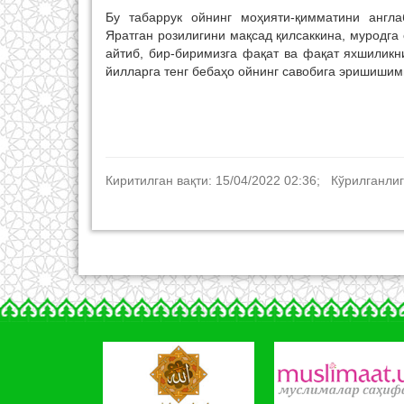
Бу табаррук ойнинг моҳияти-қимматини англа
Яратган розилигини мақсад қилсаккина, муродга
айтиб, бир-биримизга фақат ва фақат яхшиликни
йилларга тенг бебаҳо ойнинг савобига эришишим
Киритилган вақти: 15/04/2022 02:36; Кўрилганлиг