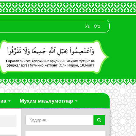
Ўз
O‘z
диа
Муҳим маълумотлар