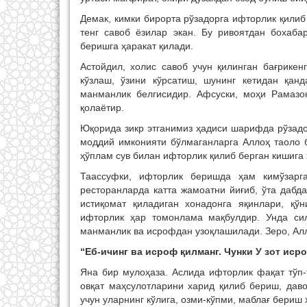
Демак, кимки бирорта рўзадорга ифторлик қилиб 
тенг савоб ёзилар экан. Бу ривоятдан бохаб
беришга ҳаракат қилади.
Астойдил, холис савоб учун қилинган бағрикен
кўзлаш, ўзини кўрсатиш, шунинг кетидан қан
манманлик белгисидир. Афсуски, моҳи Рамазо
қолаётир.
Юқорида зикр этганимиз ҳадиси шарифда рўзадо
моддий имконияти бўлмаганларга Аллоҳ таоло б
ҳўплам сув билан ифторлик қилиб берган кишига
Таассуфки, ифторлик беришда ҳам кимўзарга
ресторанларда катта жамоатни йиғиб, ўта дабд
истиқомат қиладиган хонадонга яқинлари, қў
ифторлик ҳар томонлама мақбулдир. Унда сил
манманлик ва исрофдан узоқлашилади. Зеро, Ал
“Еб-ичинг ва исроф қилманг. Чунки У зот ис
Яна бир мулоҳаза. Аслида ифторлик фақат тўп-
овқат маҳсулотларини харид қилиб бериш, дав
учун уларнинг кўлига, озми-кўпми, маблағ бериш