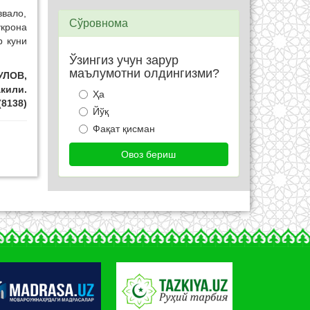
вало,
Сўровнома
укрона
р куни
Ўзингиз учун зарур
маълумотни олдингизми?
УЛОВ,
кили.
Ҳа
(8138)
Йўқ
Фақат қисман