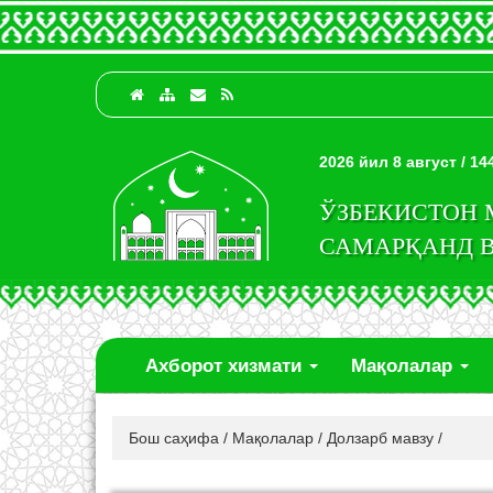
2026 йил 8 август / 1
ЎЗБЕКИСТОН
САМАРҚАНД 
Ахборот хизмати
Мақолалар
Бош саҳифа
/
Мақолалар
/
Долзарб мавзу
/