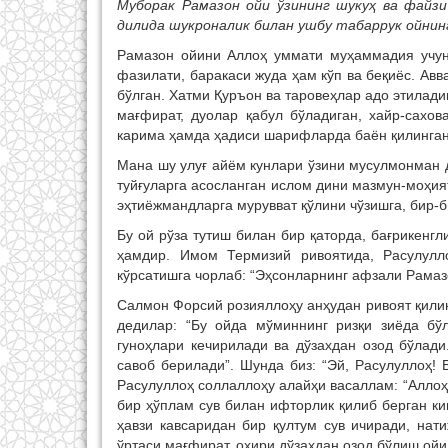
Муборак Рамазон ойи ўзининг шукуҳ ва файз
дилида шукроналик билан ушбу табаррук ойнинг
Рамазон ойини Аллоҳ уммати муҳаммадия учун 
фазилати, баракаси жуда ҳам кўп ва беқиёс. Ав
бўлган. Хатми Қуръон ва таровеҳлар адо этилади
мағфират, дуолар қабул бўладиган, хайр-сахо
карима ҳамда ҳадиси шарифларда баён қилинган
Мана шу улуғ айём кунлари ўзини мусулмонман д
туйғуларга асосланган ислом дини мазмун-моҳия
эҳтиёжмандларга мурувват қўлини чўзишга, бир-б
Бу ой рўза тутиш билан бир қаторда, бағрикенгл
ҳамдир. Имом Термизий ривоятида, Расулулл
кўрсатишга чорлаб: “Эҳсонларнинг афзали Рамаз
Салмон Форсий розияллоҳу анҳудан ривоят қили
дедилар: “Бу ойда мўминнинг ризқи зиёда бў
гуноҳлари кечирилади ва дўзахдан озод бўлади
савоб берилади”. Шунда биз: “Эй, Расулуллоҳ!
Расулуллоҳ соллаллоҳу алайҳи васаллам: “Аллоҳ 
бир ҳўплам сув билан ифторлик қилиб берган ки
ҳавзи кавсаридан бир қултум сув ичиради, нат
ўртаси мағфират, охири дўзахдан озод бўлиш ойи