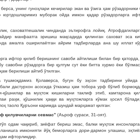
берса, унинг гуноҳлари кечирилар экан ва ўзига ҳам рўзадорники 
ар юртдошларимиз муборак ойда имкон қадар рўзадорларга ифт
глик, саховатпешалик чинданда эътирофга лойиқ. Атрофдагиларг
дайдир манфаатга эришиш мақсадида қилинган саховат эса ки
нда амалга оширилаётган айрим тадбирларда ана шу иллат кў
рга ифтор қилиб беришнинг савоби айтилиши билан бир қаторда,
у савобни рўзадорга бир қултум сут ёки битта хурмо ёки бўлма
 ҳам берилиши айтиб ўтилган.
 тушмоқдамиз. Қолаверса, бугун бу эҳсон тадбирини уйида 
абали дастурхон асосида ўтказиш ҳам тобора урф бўлиб бормоқд
ни-қўшнилар ва муҳтож кишиларни таклиф этиб, камтарона қил
аи раҳм, қўшнилик ҳаққи ва муҳтожларга кўмак ҳосил бўлади,
лоҳ таоло Қуръони каримда шундай марҳамат қилган:
роф қилувчиларни севмас”
(Аъроф сураси, 31-оят).
тўп одам чақириб, зиёфат бериш эмас, балки муҳтож инсонларга
оланишга имконияти йўқ беморларга дори-дармон улашиш, эҳти
 ҳам ифторликдир.