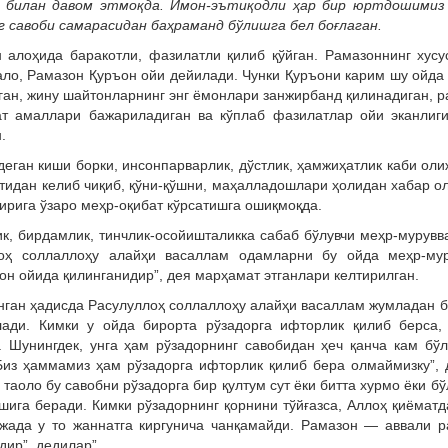
и билан давом этмоқда. Имон-эътиқодли ҳар бир юртдошимиз
 савоби самарасидан баҳраманд бўлишга бел боғлаган.
алоҳида баракотли, фазилатли қилиб қўйган. Рамазоннинг хусу
вало, Рамазон Қуръон ойи дейилади. Чунки Қуръони карим шу ойда
ган, жину шайтонларнинг энг ёмонлари занжирбанд қилинадиган, р
ват амаллари бажариладиган ва кўплаб фазилатлар ойи эканлиг
.
еган киши борки, инсонпарварлик, дўстлик, ҳамжиҳатлик каби ол
тидан келиб чиқиб, қўни-қўшни, маҳалладошлари ҳолидан хабар о
ирига ўзаро меҳр-оқибат кўрсатишга ошиқмоқда.
ик, бирдамлик, тинчлик-осойишталикка сабаб бўлувчи меҳр-мурувв
оҳ соллаллоҳу алайҳи васаллам одамларни бу ойда меҳр-мур
он ойида қилинганидир”, дея марҳамат этганлари келтирилган.
нган ҳадисда Расулуллоҳ соллаллоҳу алайҳи васаллам жумладан 
лади. Кимки у ойда бирорта рўзадорга ифторлик қилиб берса, 
. Шунингдек, унга ҳам рўзадорнинг савобидан ҳеч қанча кам бў
 Биз ҳаммамиз ҳам рўзадорга ифторлик қилиб бера олмаймизку”, 
таоло бу савобни рўзадорга бир қултум сут ёки битта хурмо ёки б
шига беради. Кимки рўзадорнинг қорнини тўйғазса, Аллоҳ қиёматд
ижада у то жаннатга киргунича чанқамайди. Рамазон — аввали р
дир”, дедилар”.