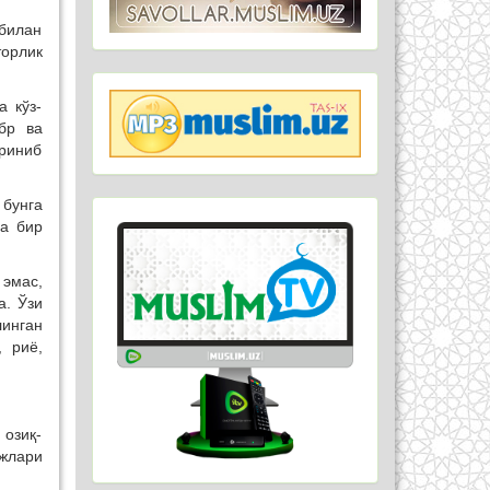
би­лан
орлик
а кўз-
бр ва
риниб
 бунга
са бир
эмас,
а. Ўзи
инган
 риё,
 озиқ-
ёжлари