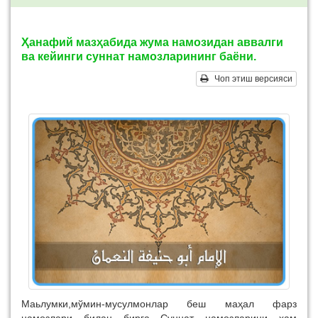
Ҳанафий мазҳабида жума намозидан аввалги
ва кейинги суннат намозларининг баёни.
Чоп этиш версияси
Маьлумки,мўмин-мусулмонлар беш маҳал фарз
намозлари билан бирга Суннат намозларини ҳам