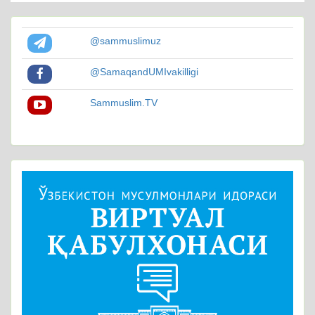
@sammuslimuz
@SamaqandUMIvakilligi
Sammuslim.TV