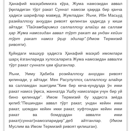
Ҳанафий мазҳабимизга кўра, Жума намозидан аввал
ўқиладиган тўрт ракат Суннат намози ҳақида бир қанча
ҳадиси шарифлар мавжуд. Жумладан: Яъни, Ибн Масьуд
разийаллоҳу анҳудан ривоят қилинган ҳадисда у киши
айтади:
"Пайғамбаримиз саллаллоҳу алайҳи ва саллам
ҳар Жума намозидан аввал тўрт ракат ва ундан кейин
тўрт ракат намоз ўқир эдилар".
(Имом Термизий
ривояти).
Қуйидаги машҳур ҳадисга Ҳанафий мазҳаб имомлари
шарҳ ёзганларида хулосаларига Жума намозидан аввалги
тўрт ракат суннати ҳам қўшганлар.
Яъни, Умму Ҳабиба розийаллоҳу анҳодан ривоят
қилинади, у айтади: Мен Расулуллоҳ саллаллоҳу алайҳи
ва салламдан эшитдим:"Ким бир кеча-кундузда ўн икки
ракат намоз ўқиса, жаннатда Ушбу намозлари учун бир уй
бино қилинади". Имом Термизий бу ҳадисга зиёда
қилиб:"Пешиндан аввал тўрт ракат, ундан кейин икки
ракат, шомдан кейин икки ракат, хуфтондан кейин икки
ракат ва бомдоддан аввалги икки
ракат(суннат)намозларидир",деб айтганлар. (Имом
Муслим ва Имом Термизий ривоят қилишган).