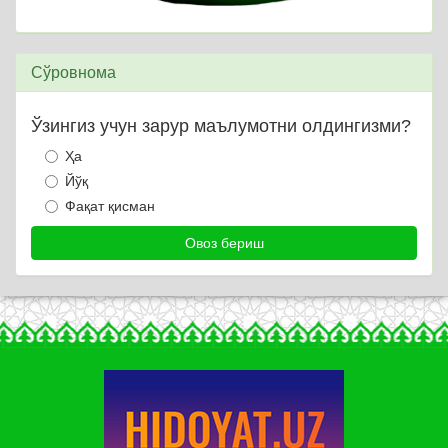
Сўровнома
Ўзингиз учун зарур маълумотни олдингизми?
Ҳа
Йўқ
Фақат қисман