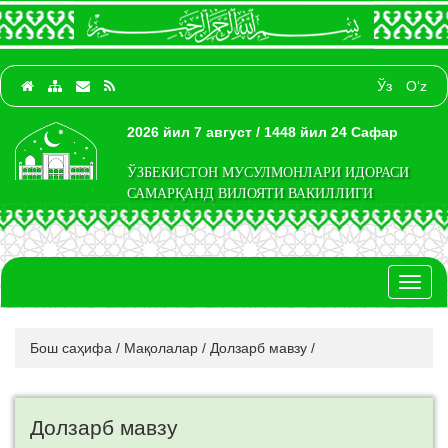
Ўз
O‘z
2026 йил 7 август / 1448 йил 24 Сафар
ЎЗБЕКИСТОН МУСУЛМОНЛАРИ ИДОРАСИ
САМАРҚАНД ВИЛОЯТИ ВАКИЛЛИГИ
Toggl
naviga
Бош саҳифа
/
Мақолалар
/
Долзарб мавзу
/
Долзарб мавзу