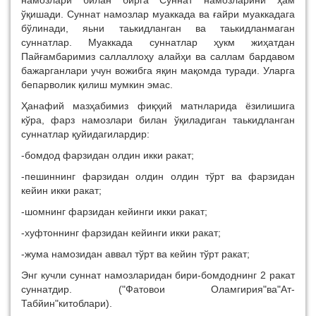
ўқишади. Суннат намозлар муаккада ва ғайри муаккадага
бўлинади, яьни таькидланган ва таькидланмаган
суннатлар. Муаккада суннатлар ҳукм жиҳатдан
Пайғамбаримиз саллаллоҳу алайҳи ва саллам бардавом
бажарганлари учун вожибга яқин мақомда туради. Уларга
бепарволик қилиш мумкин эмас.
Ҳанафий мазҳабимиз фиқҳий матнларида ёзилишига
кўра, фарз намозлари билан ўқиладиган таькидланган
суннатлар қуйидагилардир:
-бомдод фарзидан олдин икки ракат;
-пешиннинг фарзидан олдин олдин тўрт ва фарзидан
кейин икки ракат;
-шомнинг фарзидан кейинги икки ракат;
-хуфтоннинг фарзидан кейинги икки ракат;
-жума намозидан аввал тўрт ва кейин тўрт ракат;
Энг кучли суннат намозларидан бири-бомдоднинг 2 ракат
суннатдир. ("Фатовои Оламгирия"ва"Ат-
Табйин"китоблари).