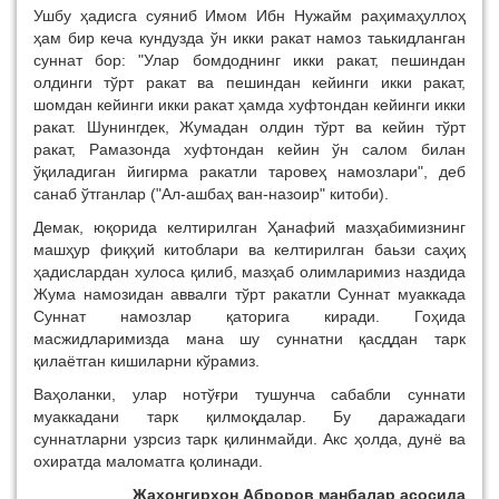
Ушбу ҳадисга суяниб Имом Ибн Нужайм раҳимаҳуллоҳ
ҳам бир кеча кундузда ўн икки ракат намоз таькидланган
суннат бор: "Улар бомдоднинг икки ракат, пешиндан
олдинги тўрт ракат ва пешиндан кейинги икки ракат,
шомдан кейинги икки ракат ҳамда хуфтондан кейинги икки
ракат. Шунингдек, Жумадан олдин тўрт ва кейин тўрт
ракат, Рамазонда хуфтондан кейин ўн салом билан
ўқиладиган йигирма ракатли таровеҳ намозлари", деб
санаб ўтганлар ("Ал-ашбаҳ ван-назоир" китоби).
Демак, юқорида келтирилган Ҳанафий мазҳабимизнинг
машҳур фиқҳий китоблари ва келтирилган баьзи саҳиҳ
ҳадислардан хулоса қилиб, мазҳаб олимларимиз наздида
Жума намозидан аввалги тўрт ракатли Суннат муаккада
Суннат намозлар қаторига киради. Гоҳида
масжидларимизда мана шу суннатни қасддан тарк
қилаётган кишиларни кўрамиз.
Ваҳоланки, улар нотўғри тушунча сабабли суннати
муаккадани тарк қилмоқдалар. Бу даражадаги
суннатларни узрсиз тарк қилинмайди. Акс ҳолда, дунё ва
охиратда маломатга қолинади.
Жаҳонгирхон Аброров манбалар асосида