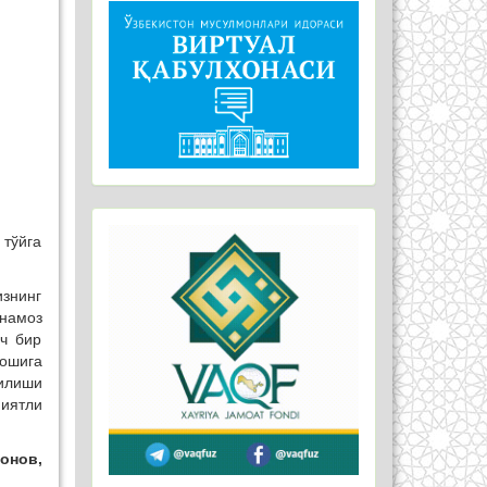
 тўйга
знинг
 намоз
еч бир
бошига
илиши
миятли
онов,