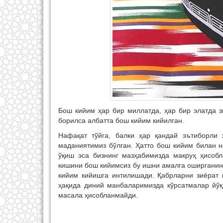
Бош кийим ҳар бир миллатда, ҳар бир элатда з
борилса албатта бош кийим кийилган.
Нафақат тўйга, балки ҳар қандай эътиборли
маданиятимиз бўлган. Ҳатто бош кийим билан 
ўқиш эса бизнинг мазҳабимизда макруҳ ҳисобл
кишини бош кийимсиз бу ишни амалга оширганин
кийим кийишга интилишади. Қабрларни зиёрат
ҳақида диний манбаларимизда кўрсатмалар йўқ
масала ҳисобланмайди.