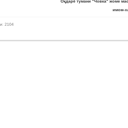
Оқдарё тумани "Човка" жоме ма
имом-х
и: 2104