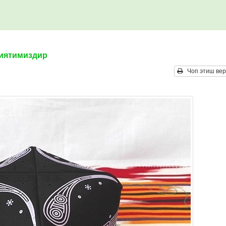
риятимиздир
Чоп этиш вер