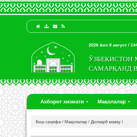
2026 йил 8 август / 1
ЎЗБЕКИСТОН
САМАРҚАНД 
Ахборот хизмати
Мақолалар
Бош саҳифа
/
Мақолалар
/
Долзарб мавзу
/