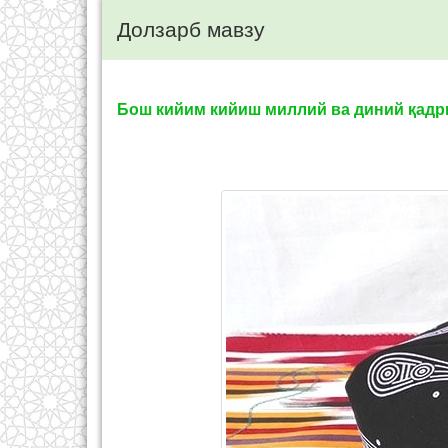
Долзарб мавзу
Бош кийим кийиш миллий ва диний қад