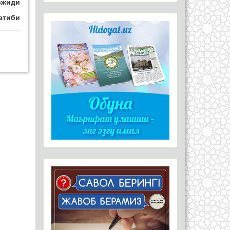
сжиди
атиби