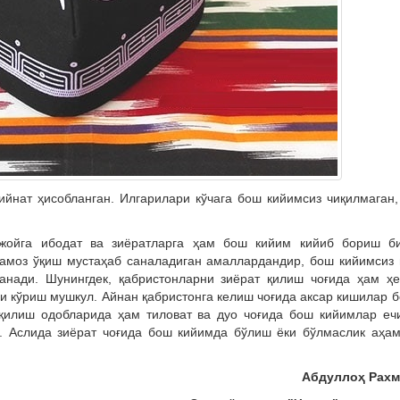
ийнат ҳисобланган. Илгарилари кўчага бош кийимсиз чиқилмаган,
 жойга ибодат ва зиёратларга ҳам бош кийим кийиб бориш би
намоз ўқиш мустаҳаб саналадиган амаллардандир, бош кийимсиз
анади. Шунингдек, қабристонларни зиёрат қилиш чоғида ҳам ҳ
и кўриш мушкул. Айнан қабристонга келиш чоғида аксар кишилар 
 қилиш одобларида ҳам тиловат ва дуо чоғида бош кийимлар еч
. Аслида зиёрат чоғида бош кийимда бўлиш ёки бўлмаслик аҳа
Абдуллоҳ Рахм