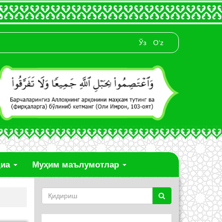
Ўз
O‘z
диа
Муҳим маълумотлар