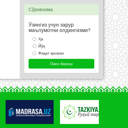
Сўровнома
Ўзингиз учун зарур
маълумотни олдингизми?
Ҳа
Йўқ
Фақат қисман