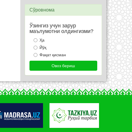
Сўровнома
Ўзингиз учун зарур
маълумотни олдингизми?
Ҳа
Йўқ
Фақат қисман