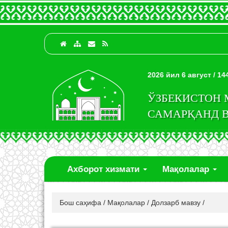
2026 йил 6 август / 1
ЎЗБЕКИСТОН
САМАРҚАНД 
Ахборот хизмати
Мақолалар
Бош саҳифа
/
Мақолалар
/
Долзарб мавзу
/