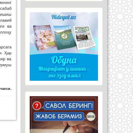
амнинг
 сабаб
тишиш
илавий
вги ва
аллоҳу
арсага
и. Ҳар
укр ва
турмуш
чиси.