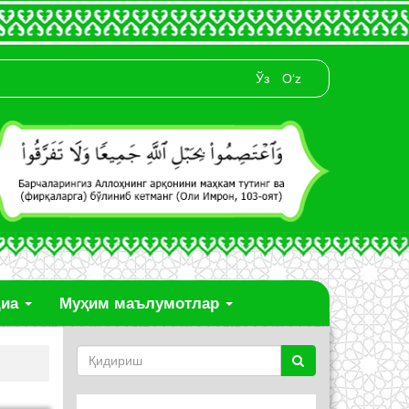
Ўз
O‘z
диа
Муҳим маълумотлар