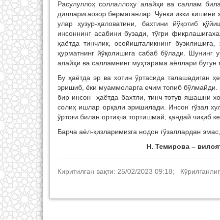
Расулуллоҳ соллаллоҳу алайҳи ва саллам била
дилларигаозор бермаганлар. Чунки икки кишини
улар ҳузур-ҳаловатини, бахтини йўқотиб қў
инсоннинг асабини бузади, тўғри фикрлашигах
ҳаётда тинчлик, осойишталикнинг бузилишига,
ҳурматнинг йўқолишига сабаб бўлади. Шунинг у
алайҳи ва салламнинг муҳтарама аёллари бутун 
Бу ҳаётда эр ва хотин ўртасида талашадиган ҳ
эришиб, ёки муаммоларга ечим топиб бўлмайди. Б
бир инсон ҳаётда бахтли, тинч-тотув яшашни хо
солиҳ ишлар орқали эришилади. Инсон гўзал ху
ўртоғи билан ортиқча тортишмай, қандай чиқиб к
Барча аёл-қизларимизга нодон гўзаллардан эмас,
Н. Темирова – вилоя
Киритилган вақти: 25/02/2023 09:18; Кўрилганлиг