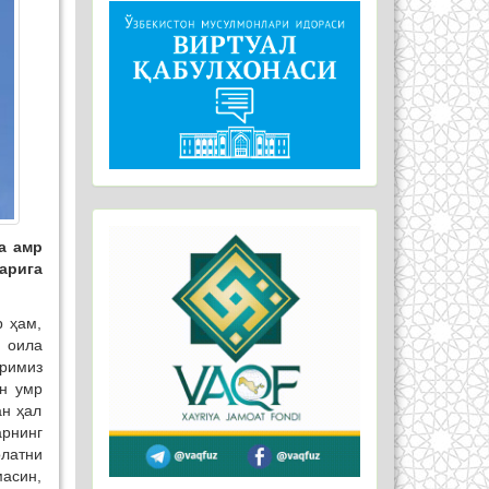
а амр
арига
р ҳам,
 оила
аримиз
ун умр
ан ҳал
арнинг
олатни
масин,