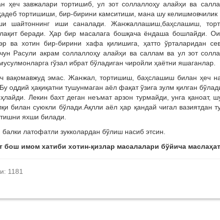
н ҳеч завжалари тортишиб, ул зот соллаллоҳу алайҳи ва салл
 ҳадеб тортишиши, бир-бирини камситиши, мана шу келишмовчилик
йиши шайтоннинг иши саналади. Жанжаллашиш,баҳслашиш, тор
алақит беради. Ҳар бир масалага бошқача ёндаша бошлайди. О
 эр ва хотин бир-бирини хафа қилишига, ҳатто ўрталаридан се
чун Расули акрам соллаллоҳу алайҳи ва саллам ва ул зот солл
мусулмонларга гўзал ибрат бўладиган чиройли ҳаётни яшаганлар.
еч вақомавжуд эмас. Жанжал, тортишиш, баҳслашиш билан ҳеч н
у оддий ҳақиқатни тушунмаган аёл фақат ўзига зулм қилган бўлад
ҳлайди. Лекин бахт деган неъмат арзон турмайди, унга қаноат, ш
лқи билан суюкли бўлади.Ақлли аёл ҳар қандай чигал вазиятдан 
етишни яхши билади.
 балки латофатли зукколардан бўлиш насиб этсин.
т бош имом хатиби хотин-қизлар масалалари бўйича маслаҳат
и: 1181