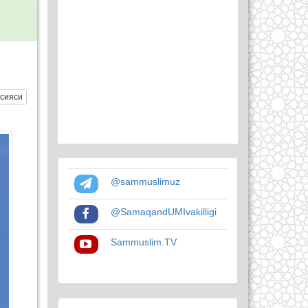
сияси
@sammuslimuz
@SamaqandUMIvakilligi
Sammuslim.TV