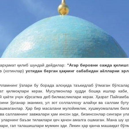
марҳамат қилиб шундай дейдилар:
“Агар бировни сажда қилишг
ар
(хотинлар)
устидан берган ҳақнинг сабабидан аёлларни эрл
лламнинг ўзлари бу борада алоҳида таъкидлаб ўтмаган бўлсала
ат қилмоқлари керак. Мусулмонлар ҳудди бошқа ишлар каби,
й ҳаёти учун кўрсатма деб билмасликлари керак. Ҳазрат Пайғамб
рини ўрганар эканмиз, ул зот соллаллоҳу алайҳи ва саллам бут
ашмаганлар. Ҳар бир масалани мулойимлик, хушмуомалалик бил
 ва салламнинг завжалари ҳам инсон эди, бизинсонлар сингари ул
о уларнинг баъзи тилаклари ҳеч қачон амалга ошмаган. Мана шу ҳ
лари, гап талашишлари мумкин эди. Лекин ҳар қанча машаққат бўл