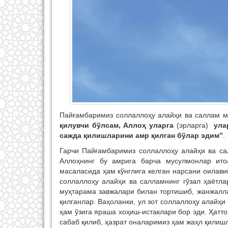
Пайғамбаримиз соллаллоҳу алайҳи ва саллам 
қилувчи бўлсам, Аллоҳ уларга
(эрларга)
ул
сажда қилишларини амр қилган бўлар эдим”
.
Гарчи Пайғамбаримиз соллаллоҳу алайҳи ва са
Аллоҳнинг бу амрига барча мусулмонлар ито
масаласида ҳам кўнглига келган нарсани оилави
соллаллоҳу алайҳи ва салламнинг гўзал ҳаётла
муҳтарама завжалари билан тортишиб, жанжалл
қилганлар. Ваҳоланки, ул зот соллаллоҳу алайҳи
ҳам ўзига яраша хоҳиш-истаклари бор эди. Ҳатт
сабаб қилиб, ҳазрат оналаримиз ҳам жаҳл қилиш