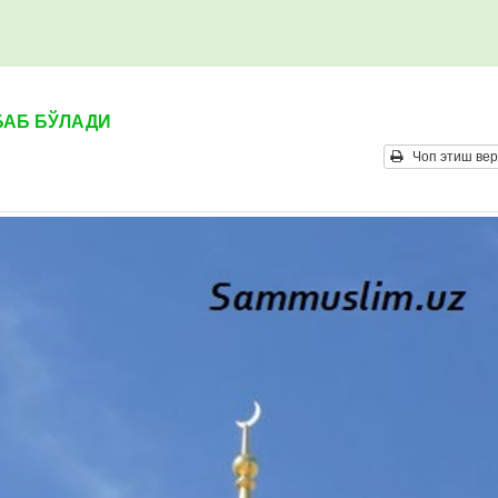
АБ БЎЛАДИ
Чоп этиш вер