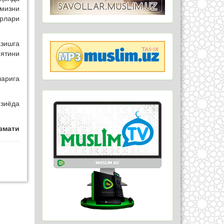
имизни
орлари
азишга
ятини
ларига
 зиёда
змати