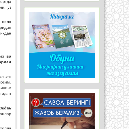
 юртда
ни, ўз
а оила
ридан
ликдан
из ва
ардан
ан энг
озим.
ининг
ртидан
икдан
ганлар
 ҳолда