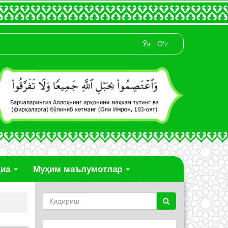
Ўз
O‘z
диа
Муҳим маълумотлар