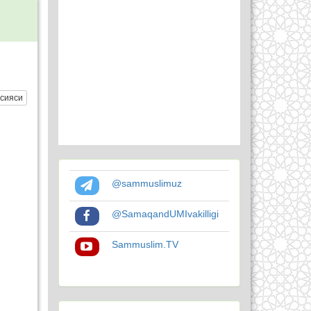
сияси
@sammuslimuz
@SamaqandUMIvakilligi
Sammuslim.TV