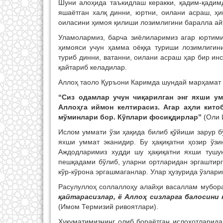
Шуни алоҳида таъкидлаш керакки, қадим-қадим
яшаётган халқ динни, юртни, оилани асраш, ҳи
оиласини ҳимоя қилиши лозимлигини баралла айт
Уламолармиз, барча зиёлиларимиз агар юртимиз
ҳимояси учун ҳамма оёққа туриши лозимлиги
туриб динни, ватанни, оилани асраш ҳар бир ин
қайтариб келадилар.
Аллоҳ таоло Қуръони Каримда шундай марҳамат 
“Сиз одамлар учун чиқарилган энг яхши ум
Аллоҳга иймон келтирасиз. Агар аҳли кито
мўминлари бор. Кўплари фосиқдирлар”
(Оли 
Ислом уммати ўзи ҳақида билиб қўйиши зарур б
яхши уммат эканидир. Бу ҳақиқатни ҳозир ўз
Аждодларимиз худди шу ҳақиқатни яхши тушун
пешқадами бўлиб, уларни ортларидан эргаштирг
кўр-кўрона эргашмаганлар. Улар ҳузурида ўзлари
Расулуллоҳ соллаллоҳу алайҳи васаллам мубор
қайтарасизлар, ё Аллоҳ сизларга балосини
(Имом Термизий ривоятлари).
Ҳукуматимизнинг олиб бораётган ислоҳотларида