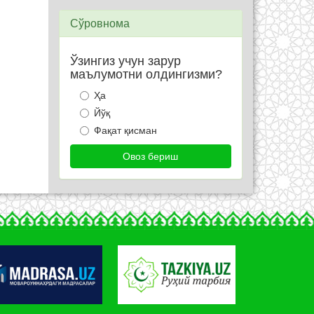
Сўровнома
Ўзингиз учун зарур
маълумотни олдингизми?
Ҳа
Йўқ
Фақат қисман