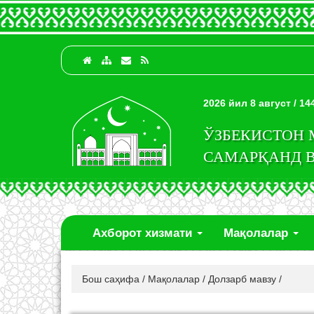
2026 йил 8 август / 1
ЎЗБЕКИСТОН
САМАРҚАНД 
Ахборот хизмати
Мақолалар
Бош саҳифа
/
Мақолалар
/
Долзарб мавзу
/