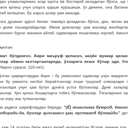
дан уламоларимиз агар юртга ёв бостириб келадиган бўлса, шу
моя қилиш учун уларга қарши курашиши, ўз динини, она Ватани
иб келишган. Бу нарса ҳозир ҳам амалда.
га душман қурол билан тажовуз қиладиган бўлса, дин, ватан в
ни доим таъкидлайдилар. Имом домлалар ҳам масжид минбарла
соннинг бурчи эканини айтиб, одамларни яхшиликка чорлаб, ёмон
қилган:
мат бўлдингиз. Амри маъруф қиласиз, наҳйи мункар қилас
блар иймон келтирганларида, ўзларига яхши бўлар эди. Ул
Имрон сураси, 110-оят).
ўлган ҳақиқатлардан бири – бу умматнинг одамлар учун чиқарилг
ини бу умматга нисбат бераётганлар яхши тушуниб олмоқлари л
ганлари учун ҳам бутун дунёга устоз бўлганлар. Дунё халқлар
анлар. Ҳеч қачон бошқаларга тобеъ бўлмаганлар. Ўзгаларнинг о
ни хору зор тутмаганлар.
ак ҳадиси шарифлардан бирида:
“(Ё) яхшиликка буюриб, ёмонл
 юборади-да, дуолар қилсангиз ҳам, мустажоб бўлмайди”
де
 ҳам 14 асрдан бери амал қилиб келинаётган Ислом динини пок