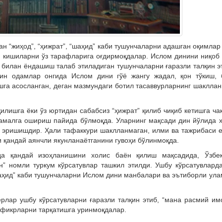
ан “жиҳод”, “ҳижрат”, “шаҳид” каби тушунчаларни адашган оқимлар
 кишиларни ўз тарафларига оғдирмоқдалар. Ислом динини ниқоб
к билан ёндашиш талаб этиладиган тушунчаларни ғаразли талқин 
қин одамлар онгида Ислом дини гўё жангу жадал, қон тўкиш, 
шга асосланган, деган мазмундаги ботил тасаввурларнинг шаклла
лишга ёки ўз юртидан сабабсиз “ҳижрат” қилиб чиқиб кетишга ча
амалга ошириш пайида бўлмоқда. Уларнинг мақсади дин йўлида 
а эришишдир. Ҳали тафаккури шаклланмаган, илми ва тажрибаси 
и қандай аянчли якунланаётганини гувоҳи бўлинмоқда.
да қандай изоҳланишини холис баён қилиш мақсадида, Ўзбек
н” номли туркум кўрсатувлар ташкил этилди. Ушбу кўрсатувлард
шаҳид” каби тушунчаларни Ислом дини манбалари ва эътиборли ул
ерлар ушбу кўрсатувларни ғаразли талқин этиб, “мана расмий и
н фикрларни тарқатишга уринмоқдалар.