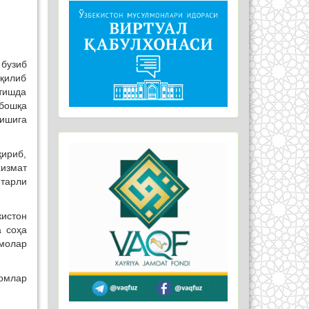
 бузиб
 қилиб
этишда
бошқа
нишига
қириб,
хизмат
етарли
истон
а соҳа
амолар
момлар