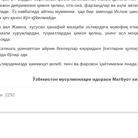
нажон диёримизни ҳимоя қилиш, ота-она, фарзандлар ва аҳли аёл
лади. Ўз навбатида айтиш мумкинки, ҳар бир замонда Ислом ши
а ҳеч қачон йўл қўйилмайди.
а вал Жамоа, хусусан ҳанафий мазҳаби эътиқодига мувофиқ етк
разли хуружлардан, туҳматлардан ҳимоя қилиш, унинг асл моҳи
моқда.
ўрсатишга уринаётган айрим блогерлар юқоридаги ўгитларни қулоқ
йда бўлар эди.
тиқодимизда ҳамжиҳат қилиб, тинч ва фаровон ҳаётимизни янада
Ўзбекистон мусулмонлари идораси
Матбуот хи
и: 2292