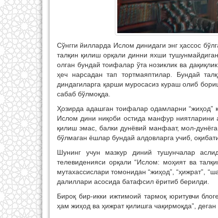
Сўнгги йилларда Ислом динидаги энг ҳассос бўлг
талқин қилиш орқали динни яхши тушунмайдиган
олган бундай тоифалар ўта нозиклик ва дақиқли
ҳеч нарсадан тап тортмаяптилар. Бундай тал
диндагиларга қарши муросасиз кураш олиб бори
сабаб бўлмоқда.
Ҳозирда адашган тоифалар одамларни “жиҳод” қи
Ислом дини ниқоби остида манфур ниятларини 
қилиш эмас, балки дунёвий манфаат, мол-дунёг
бўлмаган ёшлар бундай алдовларга учиб, оқибат
Шунинг учун мазкур диний тушунчалар асли
телевиденияси орқали “Ислом: моҳият ва талқи
мутахассислари томонидан “жиҳод”, “ҳижрат”, “
далиллари асосида батафсил ёритиб берилди.
Бироқ бир-икки ижтимоий тармоқ юритувчи блог
ҳам жиҳод ва ҳижрат қилишга чақирмоқда”, дега