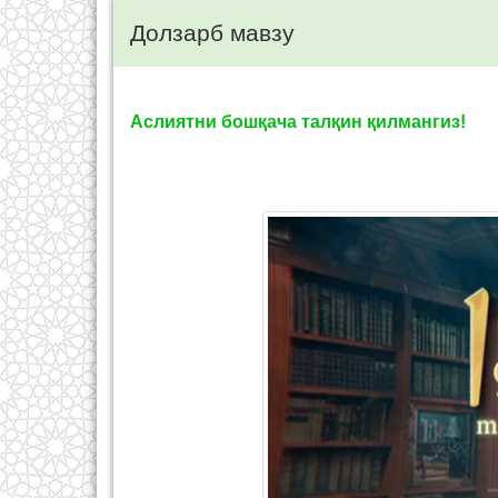
Долзарб мавзу
Аслиятни бошқача талқин қилмангиз!