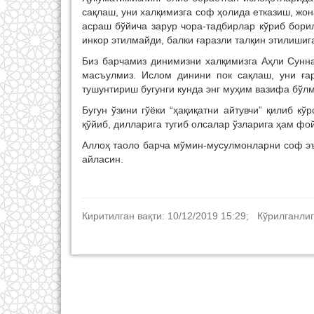
сақлаш, уни халқимизга соф ҳолида етказиш, жо
асраш бўйича зарур чора-тадбирлар кўриб бори
инкор этилмайди, балки ғаразли талқин этилишиг
Биз барчамиз динимизни халқимизга Аҳли Сунн
масъулмиз. Ислом динини пок сақлаш, уни ға
тушунтириш бугунги кунда энг муҳим вазифа бўл
Бугун ўзини гўёки “ҳақиқатни айтувчи” қилиб к
қўйиб, дилларига тугиб олсалар ўзларига ҳам фо
Аллоҳ таоло барча мўмин-мусулмонларни соф эъ
айласин.
Киритилган вақти: 10/12/2019 15:29; Кўрилганлиг