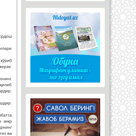
срдош
чилари
 кўриб
керак:
онинг.
қилиб
ардир.
шдир.
лбатта
н зикр
крнинг
гиз ва