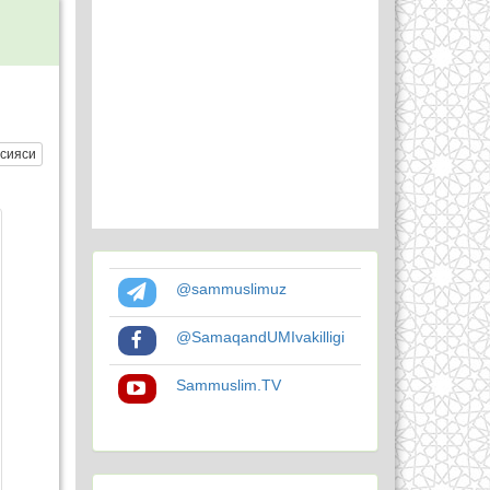
сияси
@sammuslimuz
@SamaqandUMIvakilligi
Sammuslim.TV