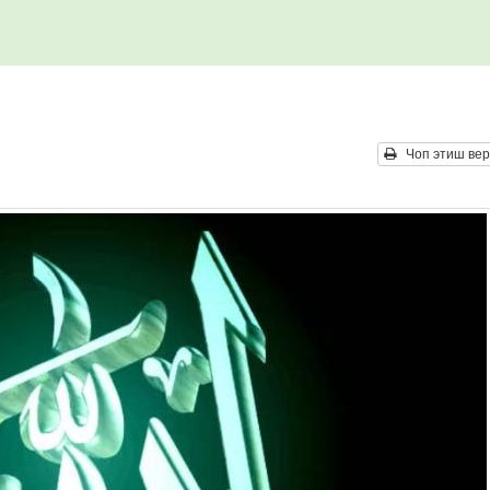
Чоп этиш вер