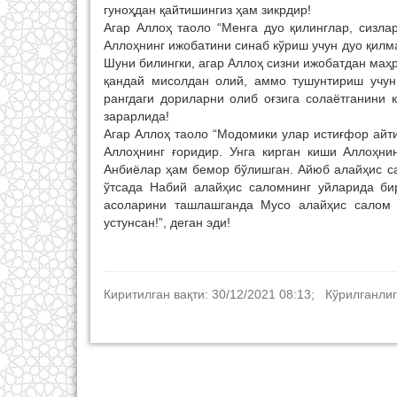
гуноҳдан қайтишингиз ҳам зикрдир!
Агар Аллоҳ таоло “Менга дуо қилинглар, сизла
Аллоҳнинг ижобатини синаб кўриш учун дуо қилма
Шуни билингки, агар Аллоҳ сизни ижобатдан маҳр
қандай мисолдан олий, аммо тушунтириш учун а
рангдаги дориларни олиб оғзига солаётганини 
зарарлида!
Агар Аллоҳ таоло “Модомики улар истиғфор айти
Аллоҳнинг ғоридир. Унга кирган киши Аллоҳни
Анбиёлар ҳам бемор бўлишган. Айюб алайҳис са
ўтсада Набий алайҳис саломнинг уйларида би
асоларини ташлашганда Мусо алайҳис салом и
устунсан!”, деган эди!
Киритилган вақти: 30/12/2021 08:13; Кўрилганлиг