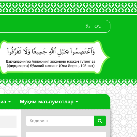
Ўз
O‘z
диа
Муҳим маълумотлар