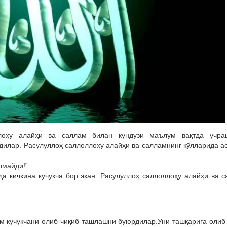
лоҳу алайҳи ва саллам билан кундузи маълум вақтда учра
дилар. Расулуллоҳ саллоллоҳу алайҳи ва салламнинг қўлларида а
шмайди!”.
да кичкина кучукча бор экан. Расулуллоҳ саллоллоҳу алайҳи ва 
м кучукчани олиб чиқиб ташлашни буюрдилар.Уни ташқарига олиб