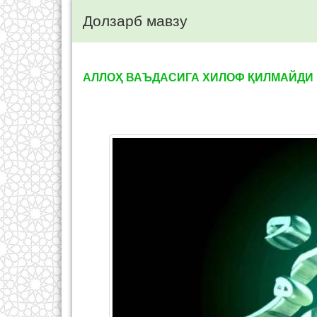
Долзарб мавзу
АЛЛОҲ ВАЪДАСИГА ХИЛОФ ҚИЛМАЙДИ