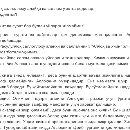
 саллоллоҳу алайҳи ва саллам у зотга дедилар:
адингиз?!
 ит ва сурат бор бўлган уйларга кирмаймиз!
рнинг сурати ва ҳайкаллар ҳам динимизда ман қилинган. А
з дейишади.
Расулуллоҳ саллоллоҳу алайҳи ва салламнинг: “Аллоҳ ва Унинг эл
роз тўхталмоқчимиз.
лайҳис салом аввало уйларини текширдилар. Кичкина кучукчани
ар. Биз Аллоҳга ана шунақанги ишонч билан муомала қилишимиз 
 сизга зиёда қиламан!”, деса бунинг шартли ваъда эканлигига иш
лоф қилмайдиган Аллоҳнинг ҳузуридадир. Сиз неъматга шукр 
қилиб боради. Бу қайтилмайдиган ваъдадир. Бу тўсилмайдиган қад
ҳамд айтади, аъзолар эса амал қилади.
шдир. Олимнинг шукри илмини Аллоҳнинг ризоси учун ўргати
инсоннинг шукри заифлар манфаати учун ҳаракат қилишдир.
 сизларни зикр қиламан!”, деса буни ишончла ҳис қилинг. Бу иш а
чингизда зикр қилсангиз Аллоҳ ҳам сизни ҳеч кимга билдирмасда
р қилсангиз У ҳам сизни фаришталарининг ичида зикр қилади. Зи
. Гуноҳ қилаётганингизда Аллоҳнинг кўриб турганини ҳис қилишин