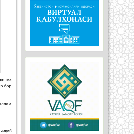
шишга
со бор
саллам
 чиқиб