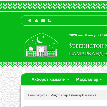
2026 йил 6 август / 1
ЎЗБЕКИСТОН
САМАРҚАНД 
Ахборот хизмати
Мақолалар
Бош саҳифа
/
Мақолалар
/
Долзарб мавзу
/