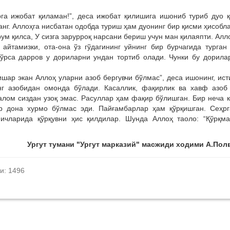
рга ижобат қиламан!”, деса ижобат қилишига ишониб туриб дуо қ
нг. Аллоҳга нисбатан одобда туриш ҳам дуонинг бир қисми ҳисобл
ум қилса, У сизга зарурроқ нарсани бериш учун ман қилаяпти. Алл
йтамизки, ота-она ўз гўдагининг уйнинг бир бурчагида турган
кўрса дарров у дориларни ундан тортиб олади. Чунки бу дорила
шар экан Аллоҳ уларни азоб бергувчи бўлмас”, деса ишонинг, ис
нг азобидан омонда бўлади. Касаллик, фақирлик ва хавф азоб
лом сиздан узоқ эмас. Расуллар ҳам фақир бўлишган. Бир неча 
р дона хурмо бўлмас эди. Пайғамбарлар ҳам қўрқишган. Сеҳрг
чларида қўрқувни ҳис қилдилар. Шунда Аллоҳ таоло: “Қўрқма
Ургут тумани "Ургут марказий" масжиди ходими А.Пол
и: 1496