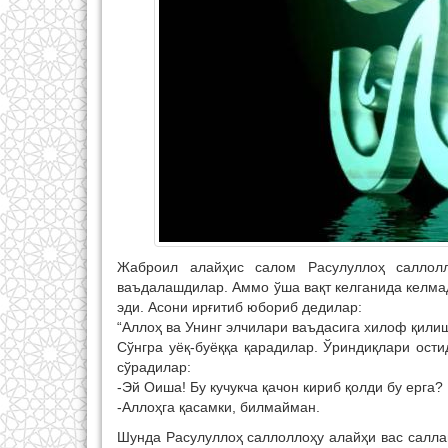
Жаброил алайҳис салом Расулуллоҳ саллол
ваъдалашдилар. Аммо ўша вақт келганида келма
эди. Асони ирғитиб юбориб дедилар:
“Аллоҳ ва Унинг элчилари ваъдасига хилоф қили
Сўнгра уёқ-буёққа қарадилар. Ўриндиқлари ости
сўрадилар:
-Эй Оиша! Бу кучукча қачон кириб қолди бу ерга?
-Аллоҳга қасамки, билмайман.
Шунда Расулуллоҳ саллоллоҳу алайҳи вас салла