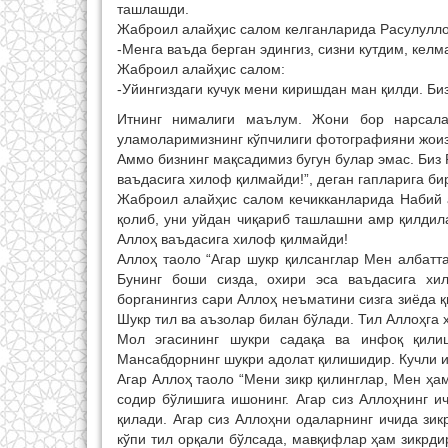
ташлашди.
Жаброил алайҳис салом келганларида Расулуллоҳ
-Менга ваъда берган эдингиз, сизни кутдим, келм
Жаброил алайҳис салом:
-Уйингиздаги кучук мени киришдан ман қилди. Биз
Итнинг нималиги маълум. Жони бор нарсала
уламоларимизнинг кўпчилиги фотографияни жои
Аммо бизнинг мақсадимиз бугун булар эмас. Биз 
ваъдасига хилоф қилмайди!”, деган гапларига би
Жаброил алайҳис салом кечикканларида Набий а
қолиб, уни уйдан чиқариб ташлашни амр қилдил
Аллоҳ ваъдасига хилоф қилмайди!
Аллоҳ таоло “Агар шукр қилсанглар Мен албатта
Бунинг боши сизда, охири эса ваъдасига хи
борганингиз сари Аллоҳ неъматини сизга зиёда 
Шукр тил ва аъзолар билан бўлади. Тил Аллоҳга 
Мол эгасининг шукри садақа ва инфоқ қили
Мансабдорнинг шукри адолат қилишидир. Кучли 
Агар Аллоҳ таоло “Мени зикр қилинглар, Мен ҳам
содир бўлишига ишонинг. Агар сиз Аллоҳнинг и
қилади. Агар сиз Аллоҳни одаларнинг ичида зик
кўпи тил орқали бўлсада, мавқифлар ҳам зикрдир