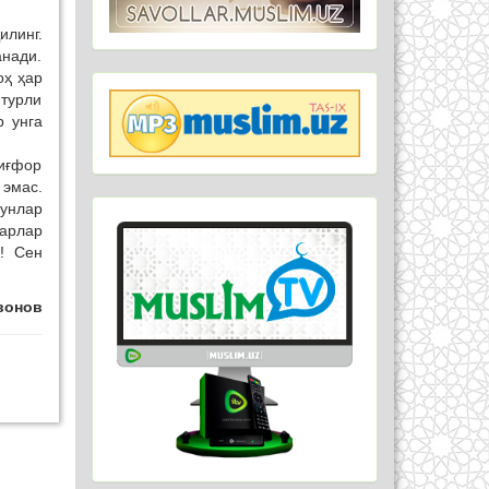
илинг.
анади.
оҳ ҳар
 турли
р унга
тиғфор
 эмас.
кунлар
арлар
! Сен
вонов