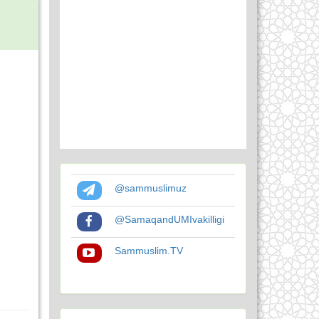
@sammuslimuz
@SamaqandUMIvakilligi
Sammuslim.TV