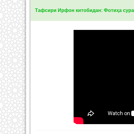
Тафсири Ирфон китобидан: Фотиҳа сура