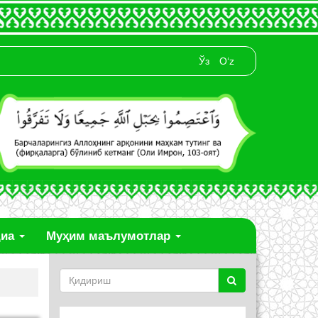
Ўз
O‘z
диа
Муҳим маълумотлар