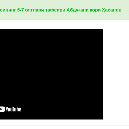
сининг 6-7 оятлари тафсири Абдуғани қори Ҳасанов