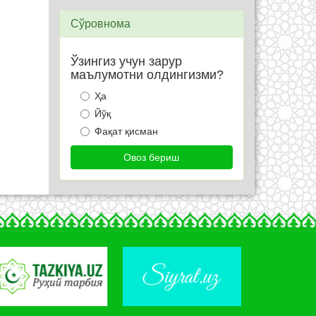
Сўровнома
Ўзингиз учун зарур
маълумотни олдингизми?
Ҳа
Йўқ
Фақат қисман