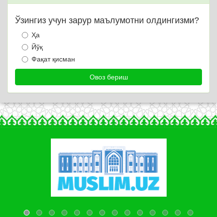
Ўзингиз учун зарур маълумотни олдингизми?
Ҳа
Йўқ
Фақат қисман