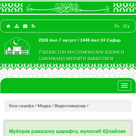
Ўз
O‘z
2026 йил 7 август / 1448 йил 24 Сафар
ЎЗБЕКИСТОН МУСУЛМОНЛАРИ ИДОРАСИ
САМАРҚАНД ВИЛОЯТИ ВАКИЛЛИГИ
Toggl
naviga
Бош саҳифа
/
Медиа
/
Видеолавҳалар
/
Муборак рамазону шарифга, муносиб бўлайлик