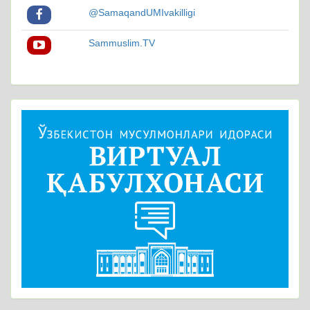
@SamaqandUMIvakilligi
Sammuslim.TV