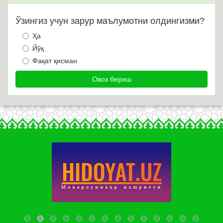
Ўзингиз учун зарур маълумотни олдингизми?
Ҳа
Йўқ
Фақат қисман