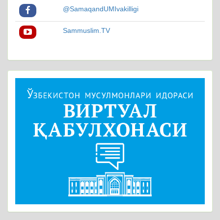
@SamaqandUMIvakilligi
Sammuslim.TV