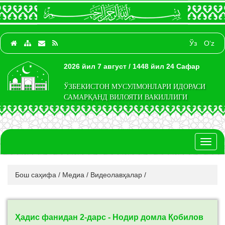
Ўз
O‘z
2026 йил 7 август / 1448 йил 24 Сафар
ЎЗБЕКИСТОН МУСУЛМОНЛАРИ ИДОРАСИ
САМАРҚАНД ВИЛОЯТИ ВАКИЛЛИГИ
Toggl
naviga
Бош саҳифа
/
Медиа
/
Видеолавҳалар
/
Ҳадис фанидан 2-дарс - Нодир домла Қобилов