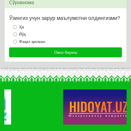
Сўровнома
Ўзингиз учун зарур маълумотни олдингизми?
Ҳа
Йўқ
Фақат қисман