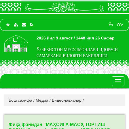
Ўз
O‘z
2026 йил 9 август / 1448 йил 26 Сафар
ЎЗБЕКИСТОН МУСУЛМОНЛАРИ ИДОРАСИ
САМАРҚАНД ВИЛОЯТИ ВАКИЛЛИГИ
Toggl
naviga
Бош саҳифа
/
Медиа
/
Видеолавҳалар
/
Фиқҳ фанидан "МАҲСИГА МАСҲ ТОРТИШ