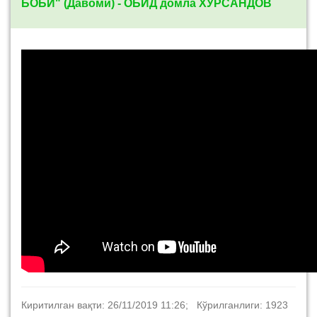
БОБИ" (Давоми) - ОБИД домла ХУРСАНДОВ
Киритилган вақти: 26/11/2019 11:26; Кўрилганлиги: 1923