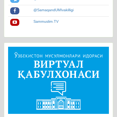
@SamaqandUMIvakilligi
Sammuslim.TV