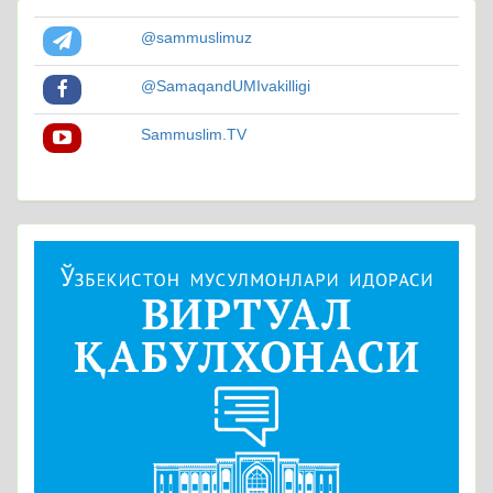
@sammuslimuz
@SamaqandUMIvakilligi
Sammuslim.TV