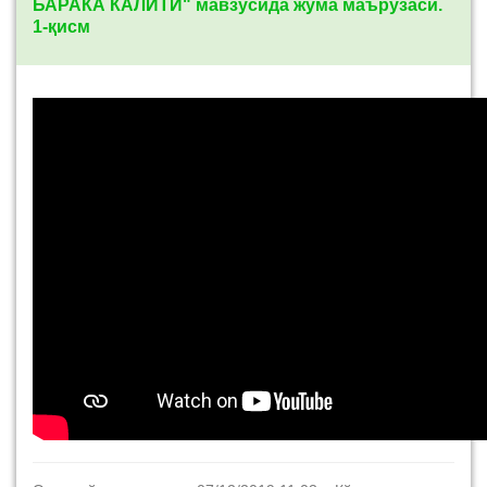
БАРАКА КАЛИТИ" мавзусида жума маърузаси.
1-қисм