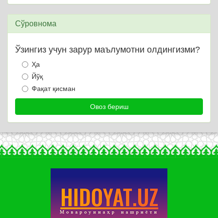
Сўровнома
Ўзингиз учун зарур маълумотни олдингизми?
Ҳа
Йўқ
Фақат қисман