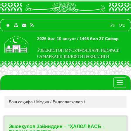
Ўз
O‘z
2026 йил 10 август / 1448 йил 27 Сафар
ЎЗБЕКИСТОН МУСУЛМОНЛАРИ ИДОРАСИ
САМАРҚАНД ВИЛОЯТИ ВАКИЛЛИГИ
Toggl
naviga
Бош саҳифа
/
Медиа
/
Видеолавҳалар
/
Эшонқулов Зайниддин – "ҲАЛОЛ КАСБ -