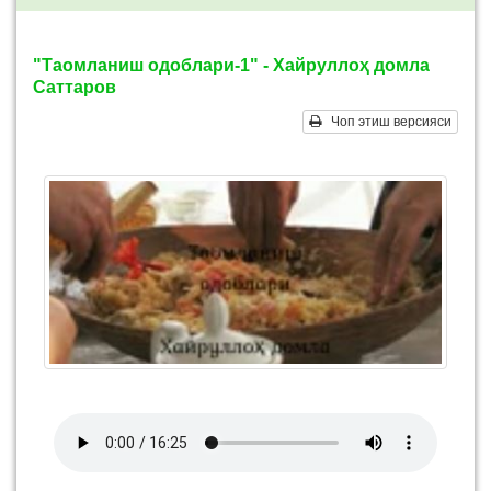
"Таомланиш одоблари-1" - Хайруллоҳ домла
Саттаров
Чоп этиш версияси