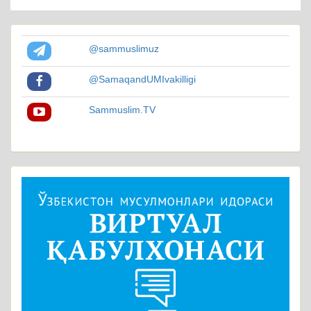
@sammuslimuz
@SamaqandUMIvakilligi
Sammuslim.TV