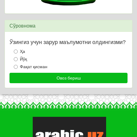
Сўровнома
Ўзингиз учун зарур маълумотни олдингизми?
Ҳа
Йўқ
Фақат қисман